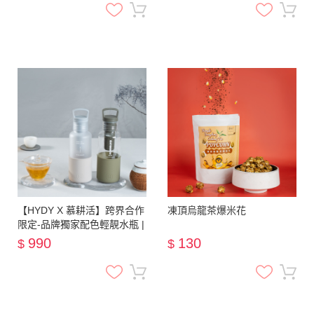
【HYDY X 慕耕活】跨界合作
凍頂烏龍茶爆米花
限定-品牌獨家配色輕靚水瓶 |
透明軍綠/霧白尤加利瓶
990
130
$
$