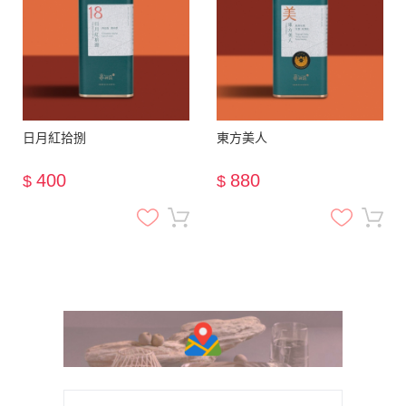
日月紅拾捌
東方美人
400
880
$
$