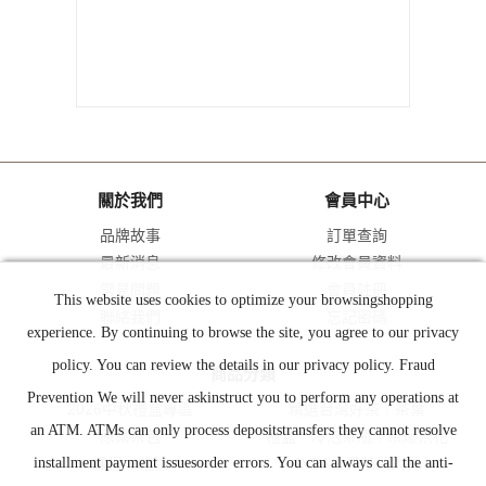
關於我們
會員中心
品牌故事
訂單查詢
最新消息
修改會員資料
常見問題
會員註冊
This website uses cookies to optimize your browsingshopping
聯絡我們
忘記密碼
experience. By continuing to browse the site, you agree to our privacy
policy. You can review the details in our privacy policy. Fraud
商品分類
Prevention We will never askinstruct you to perform any operations at
2026中秋禮盒專區
精選台灣好茶｜茶葉
an ATM. ATMs can only process depositstransfers they cannot resolve
原葉茶包
禮盒｜冷泡茶瓶｜茶爆米花
installment payment issuesorder errors. You can always call the anti-
課程｜體驗
AVPA世界茶葉大賽