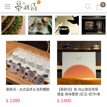
0
慕耕活｜台式品茶＆泡茶體驗
【慕耕活】新 向山舉目茶葉
禮盒-美味雙獎 (紅玉+匠作/凍
頂）
1390
1400
$
$