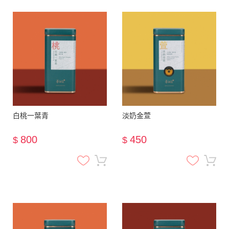
白桃一葉青
淡奶金萱
800
450
$
$