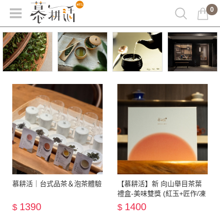
0
慕耕活｜台式品茶＆泡茶體驗
【慕耕活】新 向山舉目茶葉
禮盒-美味雙獎 (紅玉+匠作/凍
頂）
1390
1400
$
$