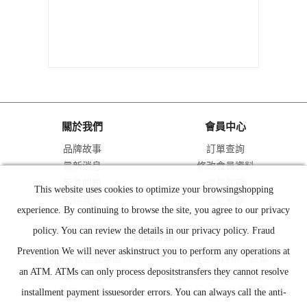
關於我們
會員中心
品牌故事
訂單查詢
最新消息
修改會員資料
常見問題
會員註冊
This website uses cookies to optimize your browsingshopping
聯絡我們
忘記密碼
experience. By continuing to browse the site, you agree to our privacy
policy. You can review the details in our privacy policy. Fraud
商品分類
Prevention We will never askinstruct you to perform any operations at
2026中秋禮盒專區
精選台灣好茶｜茶葉
an ATM. ATMs can only process depositstransfers they cannot resolve
原葉茶包
禮盒｜冷泡茶瓶｜茶爆米花
installment payment issuesorder errors. You can always call the anti-
課程｜體驗
AVPA世界茶葉大賽