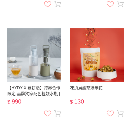
【HYDY X 慕耕活】跨界合作
凍頂烏龍茶爆米花
限定-品牌獨家配色輕靚水瓶 |
透明軍綠/霧白尤加利瓶
990
130
$
$