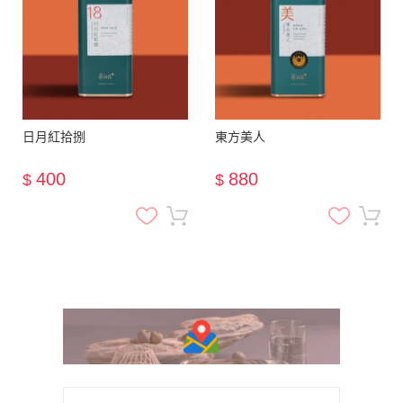
日月紅拾捌
東方美人
400
880
$
$