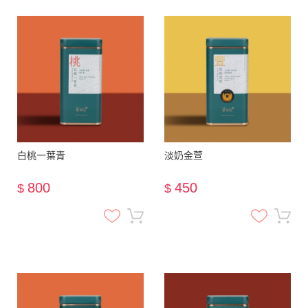
白桃一葉青
淡奶金萱
800
450
$
$