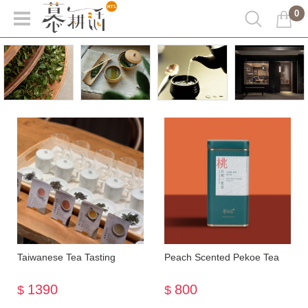
0
Taiwanese Tea Tasting
Peach Scented Pekoe Tea
1390
800
$
$