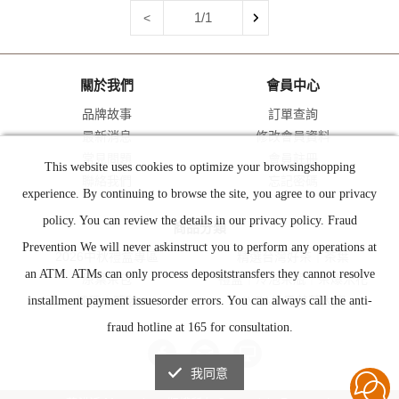
1/1
<
關於我們
會員中心
品牌故事
訂單查詢
最新消息
修改會員資料
常見問題
會員註冊
This website uses cookies to optimize your browsingshopping
聯絡我們
忘記密碼
experience. By continuing to browse the site, you agree to our privacy
policy. You can review the details in our privacy policy. Fraud
商品分類
Prevention We will never askinstruct you to perform any operations at
2026中秋禮盒專區
精選台灣好茶｜茶葉
an ATM. ATMs can only process depositstransfers they cannot resolve
原葉茶包
禮盒｜冷泡茶瓶｜茶爆米花
課程｜體驗
AVPA世界茶葉大賽
installment payment issuesorder errors. You can always call the anti-
fraud hotline at 165 for consultation.
我同意