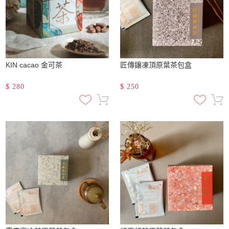
KIN cacao 金可茶
匠傳鑲凍頂原葉茶包盒
$
280
$
250