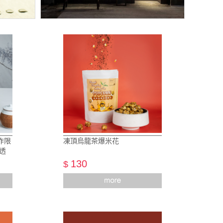
作限
凍頂烏龍茶爆米花
 透
130
$