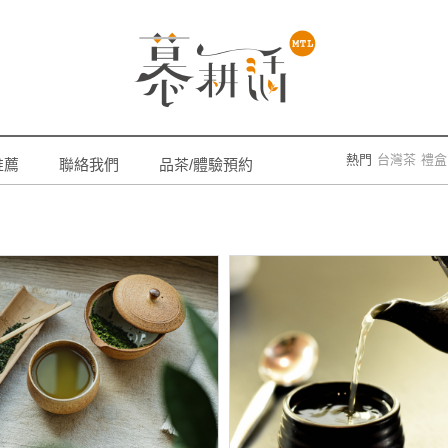
熱門
台灣茶
禮盒
推薦
聯絡我們
品茶/體驗預約
一葉青
特金烏
質大賞
iTQi
Mon
台灣碧螺春
淡
茶
東方美人
日
烏龍
茶葉課程
茶