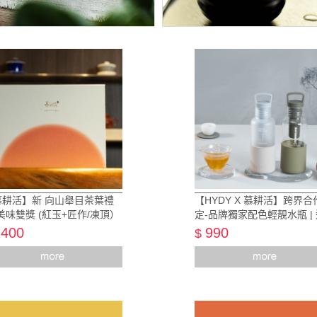
慕耕活】新 向山舉目茶葉禮
【HYDY X 慕耕活】跨界合
美味雙獎 (紅玉+匠作/凍頂）
定-品牌獨家配色輕靚水瓶 |
明軍綠/霧白尤加利瓶
1400
990
$