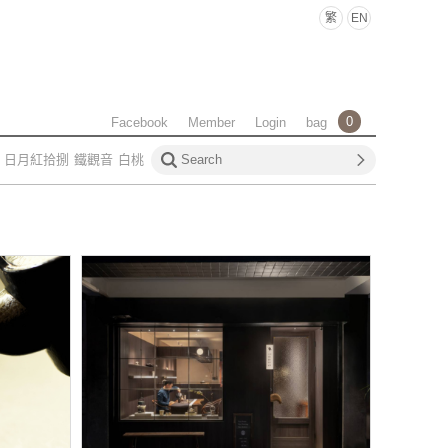
繁
EN
0
Facebook
Member
Login
bag
日月紅拾捌
鐵觀音
白桃
龍王
匠作森韻烏龍
世界品
de Selection
匠傳鑲凍頂
奶金萱
原葉茶包
雪霸高冷
月紅拾捌
佳葉龍茶
覓香丹
學問
泡茶課程
大稻埕
買
茶葉
茶行
茶館