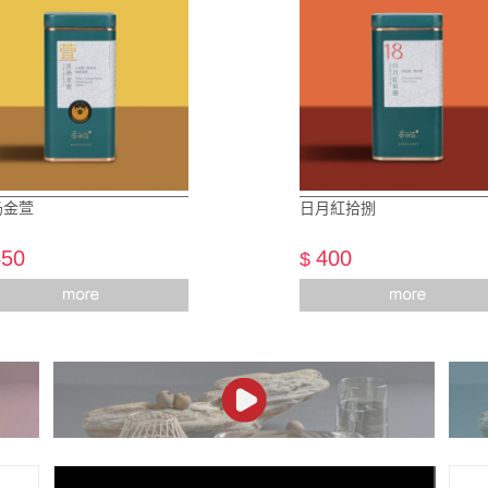
奶金萱
日月紅拾捌
450
400
$