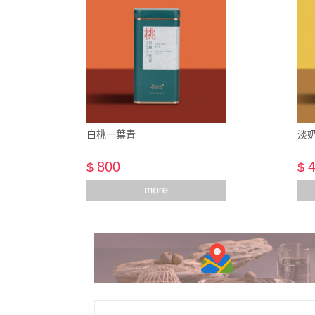
白桃一葉青
淡
800
$
$