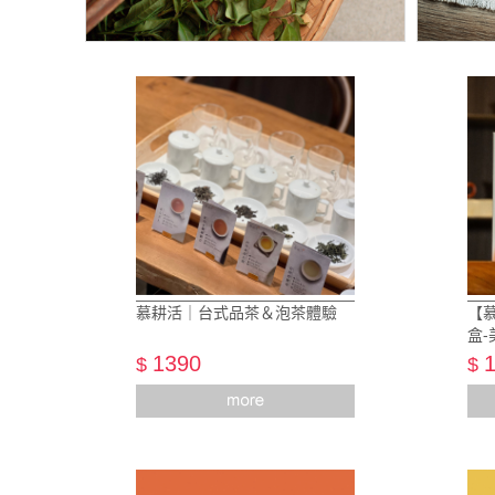
慕耕活｜台式品茶＆泡茶體驗
【
盒-
1390
$
$