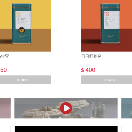
奶金萱
日月紅拾捌
450
400
$