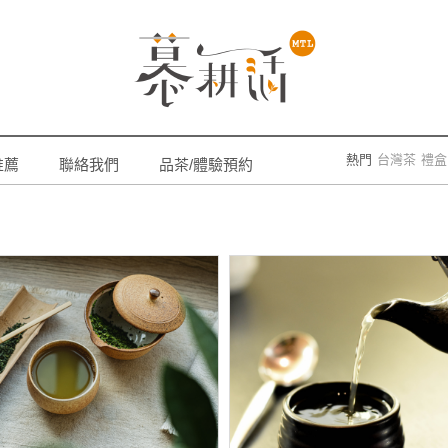
熱門
台灣茶
禮盒
推薦
聯絡我們
品茶/體驗預約
一葉青
特金烏
質大賞
iTQi
Mon
台灣碧螺春
淡
茶
東方美人
日
烏龍
茶葉課程
茶