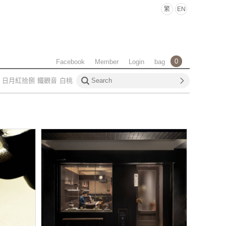
繁
EN
0
Facebook
Member
Login
bag
日月紅拾捌
鐵觀音
白桃
龍王
匠作森韻烏龍
世界品
de Selection
匠傳鑲凍頂
奶金萱
原葉茶包
雪霸高冷
月紅拾捌
佳葉龍茶
覓香丹
學問
泡茶課程
大稻埕
買
茶葉
茶行
茶館