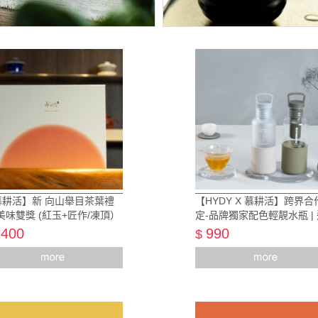
慕耕活】新 向山舉目茶葉禮
【HYDY X 慕耕活】跨界合
美味雙獎 (紅玉+匠作/凍頂）
定-品牌獨家配色輕靚水瓶 |
明軍綠/霧白尤加利瓶
1400
990
$