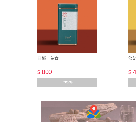
白桃一葉青
淡
800
$
$