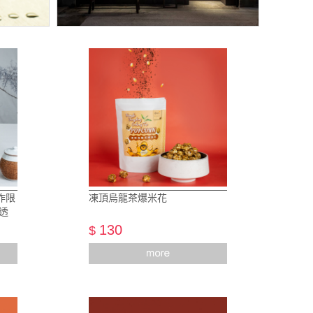
作限
凍頂烏龍茶爆米花
 透
130
$