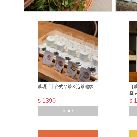
慕耕活｜台式品茶＆泡茶體驗
【
盒-
1390
$
$